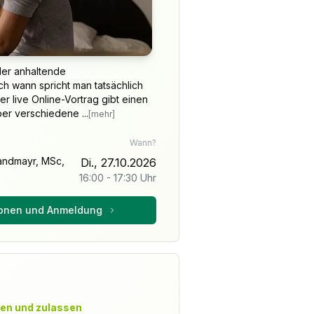
der anhaltende
h wann spricht man tatsächlich
r live Online-Vortrag gibt einen
er verschiedene ...
[mehr]
Wann?
randmayr, MSc,
Di., 27.10.2026
16:00
-
17:30
Uhr
ionen und Anmeldung
ten und zulassen