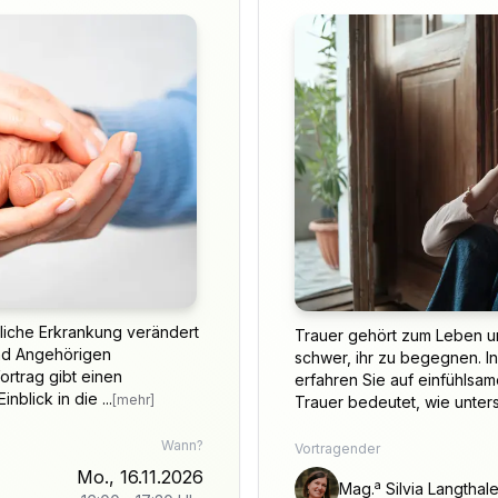
iche Erkrankung verändert
Trauer gehört zum Leben un
nd Angehörigen
schwer, ihr zu begegnen. In
ortrag gibt einen
erfahren Sie auf einfühlsa
blick in die ...
[mehr]
Trauer bedeutet, wie untersc
Wann?
Vortragender
Mo., 16.11.2026
a
Mag.
Silvia Langthale