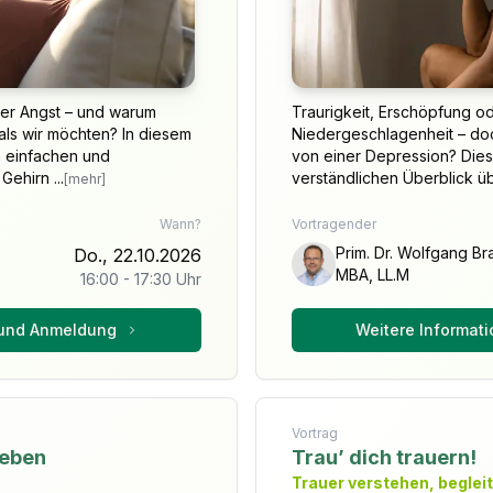
der Angst – und warum
Traurigkeit, Erschöpfung o
 als wir möchten? In diesem
Niedergeschlagenheit – doc
in einfachen und
von einer Depression? Diese
ehirn ...
verständlichen Überblick üb
[mehr]
Wann?
Vortragender
Prim. Dr. Wolfgang B
Do., 22.10.2026
MBA, LL.M
16:00
-
17:30
Uhr
 und Anmeldung
Weitere Informat
Vortrag
geben
Trau’ dich trauern!
Trauer verstehen, beglei