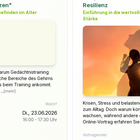
rzen"
Resilienz
efinden im Alter
Einführung in die wertvol
Stärke
warum Gedächtnistraining
elche Bereiche des Gehirns
s beim Training ankommt.
..
[mehr]
Krisen, Stress und belaste
Wann?
zum Alltag. Doch warum k
Di., 23.06.2026
i
wachsen, während andere d
16:00
-
17:30
Uhr
Online-Vortrag erfahren Sie 
Vortragender