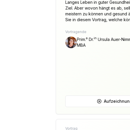
Langes Leben in guter Gesundheit
Ziel. Aber wovon hängt es ab, se
meistern zu können und gesund älter 
Sie in diesem Vortrag, welche körp
Vortragende
a
in
Prim.
Dr.
Ursula Auer-Nimm
MBA
Aufzeichnu
Vortrag