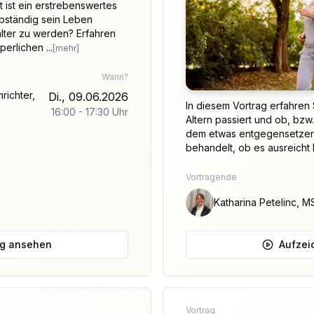
 ist ein erstrebenswertes
lbständig sein Leben
zu werden? Erfahren
erlichen ...
[mehr]
Wann?
richter,
Di., 09.06.2026
In diesem Vortrag erfahren
16:00
-
17:30
Uhr
Altern passiert und ob, bzw.
dem etwas entgegensetzen 
behandelt, ob es ausreicht k
Vortragende
Katharina Petelinc, M
ng ansehen
Aufzei
Vortrag