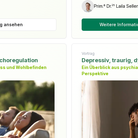
a
in
Prim.
Dr.
Laila Selle
ng ansehen
Weitere Informat
Vortrag
choregulation
Depressiv, traurig, 
ess und Wohlbefinden
Ein Überblick aus psychi
Perspektive